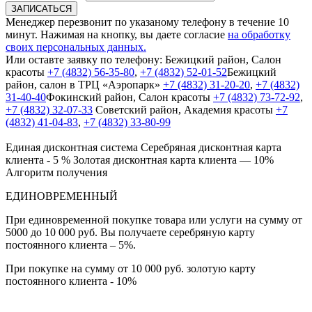
ЗАПИСАТЬСЯ
Менеджер перезвонит по указаному телефону в течение 10
минут. Нажимая на кнопку, вы даете согласие
на обработку
своих персональных данных.
Или оставте заявку по телефону:
Бежицкий район, Салон
красоты
+7 (4832) 56-35-80
,
+7 (4832) 52-01-52
Бежицкий
район, салон в ТРЦ «Аэропарк»
+7 (4832) 31-20-20
,
+7 (4832)
31-40-40
Фокинский район, Салон красоты
+7 (4832) 73-72-92
,
+7 (4832) 32-07-33
Cоветский район, Академия красоты
+7
(4832) 41-04-83
,
+7 (4832) 33-80-99
Единая дисконтная система
Серебряная дисконтная карта
клиента - 5 %
Золотая дисконтная карта клиента — 10%
Алгоритм получения
ЕДИНОВРЕМЕННЫЙ
При единовременной покупке товара или услуги на сумму от
5000 до 10 000 руб. Вы получаете серебряную карту
постоянного клиента – 5%.
При покупке на сумму от 10 000 руб. золотую карту
постоянного клиента - 10%