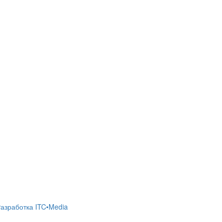
азработка ITC•Media