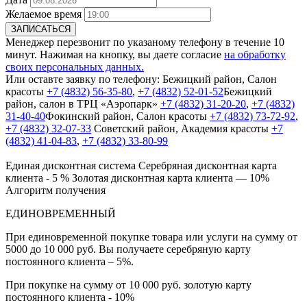
Желаемое время
ЗАПИСАТЬСЯ
Менеджер перезвонит по указаному телефону в течение 10
минут. Нажимая на кнопку, вы даете согласие
на обработку
своих персональных данных.
Или оставте заявку по телефону:
Бежицкий район, Салон
красоты
+7 (4832) 56-35-80
,
+7 (4832) 52-01-52
Бежицкий
район, салон в ТРЦ «Аэропарк»
+7 (4832) 31-20-20
,
+7 (4832)
31-40-40
Фокинский район, Салон красоты
+7 (4832) 73-72-92
,
+7 (4832) 32-07-33
Cоветский район, Академия красоты
+7
(4832) 41-04-83
,
+7 (4832) 33-80-99
Единая дисконтная система
Серебряная дисконтная карта
клиента - 5 %
Золотая дисконтная карта клиента — 10%
Алгоритм получения
ЕДИНОВРЕМЕННЫЙ
При единовременной покупке товара или услуги на сумму от
5000 до 10 000 руб. Вы получаете серебряную карту
постоянного клиента – 5%.
При покупке на сумму от 10 000 руб. золотую карту
постоянного клиента - 10%