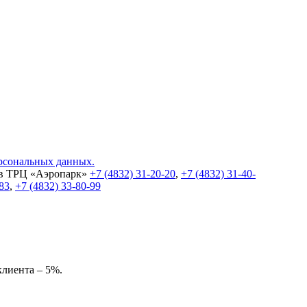
ерсональных данных.
 в ТРЦ «Аэропарк»
+7 (4832) 31-20-20
,
+7 (4832) 31-40-
-83
,
+7 (4832) 33-80-99
клиента – 5%.