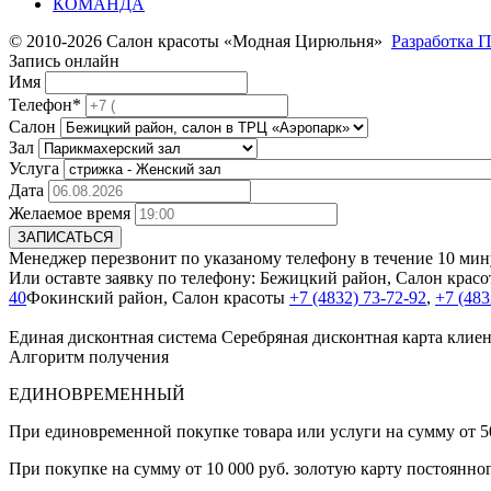
КОМАНДА
© 2010-2026 Салон красоты «Модная Цирюльня»
Разработка I
Запись онлайн
Имя
Телефон*
Салон
Зал
Услуга
Дата
Желаемое время
ЗАПИСАТЬСЯ
Менеджер перезвонит по указаному телефону в течение 10 мину
Или оставте заявку по телефону:
Бежицкий район, Салон крас
40
Фокинский район, Салон красоты
+7 (4832) 73-72-92
,
+7 (483
Единая дисконтная система
Серебряная дисконтная карта клиен
Алгоритм получения
ЕДИНОВРЕМЕННЫЙ
При единовременной покупке товара или услуги на сумму от 50
При покупке на сумму от 10 000 руб. золотую карту постоянно