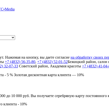
TC•Media
т. Нажимая на кнопку, вы даете согласие
на обработку своих п
оты
+7 (4832) 56-35-80
,
+7 (4832) 52-01-52
Бежицкий район, салон
2) 32-07-33
Cоветский район, Академия красоты
+7 (4832) 41-04
та - 5 %
Золотая дисконтная карта клиента — 10%
00 до 10 000 руб. Вы получаете серебряную карту постоянного 
го клиента - 10%