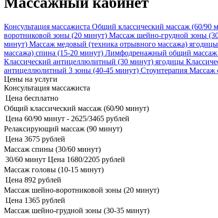
Массажный кабинет
Консультация массажиста
Общий классический массаж (60/90 
воротниковой зоны (20 минут)
Массаж шейно-грудной зоны (30
минут)
Массаж медовый (техника отрывного массажа) ягодицы 
массажа) спина (15-20 минут)
Лимфодренажный общий массаж 
Классический антицеллюлитный (30 минут) ягодицы
Классиче
антицеллюлитный 3 зоны (40-45 минут)
Стоунтерапия
Массаж 
Цены на услуги
Консультация массажиста
Цена
бесплатно
Общий классический массаж (60/90 минут)
Цена
60/90 минут - 2625/3465 рублей
Релаксирующий массаж (90 минут)
Цена
3675 рублей
Массаж спины (30/60 минут)
30/60 минут Цена
1680/2205 рублей
Массаж головы (10-15 минут)
Цена
892 рублей
Массаж шейно-воротниковой зоны (20 минут)
Цена
1365 рублей
Массаж шейно-грудной зоны (30-35 минут)