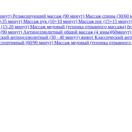
минут)
Релаксирующий массаж (90 минут)
Массаж спины (30/60 
-35 минут)
Массаж рук (10+10 минут)
Массаж ног (15+15 минут
(15-20 минут)
Массаж медовый (техника отрывного массажа) бед
(90 минут)
Антицеллюлитный общий массаж (4 зоны)(60минут)
ский антицеллюлитный (30 - 40 минут) живот
Классический ант
спортивный (60/90 минут)
Массаж медовый (техника отрывного 