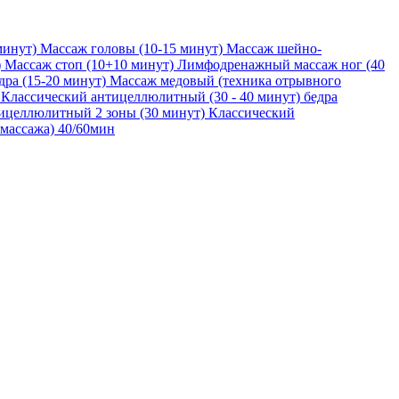
минут)
Массаж головы (10-15 минут)
Массаж шейно-
)
Массаж стоп (10+10 минут)
Лимфодренажный массаж ног (40
ра (15-20 минут)
Массаж медовый (техника отрывного
Классический антицеллюлитный (30 - 40 минут) бедра
ицеллюлитный 2 зоны (30 минут)
Классический
массажа) 40/60мин