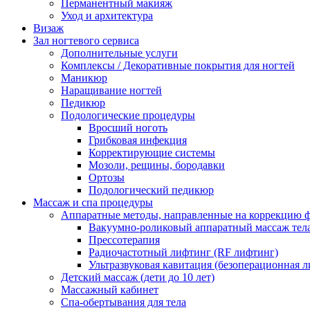
Перманентный макияж
Уход и архитектура
Визаж
Зал ногтевого сервиса
Дополнительные услуги
Комплексы / Декоративные покрытия для ногтей
Маникюр
Наращивание ногтей
Педикюр
Подологические процедуры
Вросший ноготь
Грибковая инфекция
Корректирующие системы
Мозоли, рещины, бородавки
Ортозы
Подологический педикюр
Массаж и спа процедуры
Аппаратные методы, направленные на коррекцию 
Вакуумно-роликовый аппаратный массаж тел
Прессотерапия
Радиочастотный лифтинг (RF лифтинг)
Ультразвуковая кавитация (безоперационная 
Детский массаж (дети до 10 лет)
Массажный кабинет
Спа-обертывания для тела