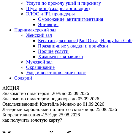
Услуги по проколу ушей и пирсингу
Шугаринг (сахарная эпиляция)
ЭЛОС и IPL процедуры
Омоложение, антипигментация
Эпиляция
Парикмахерский зал
Женский зал
Кератин для волос (Paul Oscar, Happy hair Cofe
Праздничные укладки и причёски
Прочие услуги
Химимческая завивка
Мужской зал
Окрашивание
Уход и восстановление волос
Солярий
АКЦИЯ
Знакомство с мастером -20%
до 05.09.2026
Знакомство с мастером педикюра
до 05.09.2026
Омолаживающий Коктейль Монако
до 01.09.2026
Лазерный карбоновый пилинг со скидкой
до 25.08.2026
Биоревитализация -15%
до 25.08.2026
как получить золотую карту?