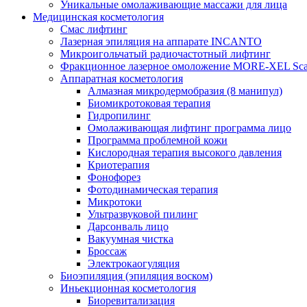
Уникальные омолаживающие массажи для лица
Медицинская косметология
Смас лифтинг
Лазерная эпиляция на аппарате INCANTO
Микроигольчатый радиочастотный лифтинг
Фракционное лазерное омоложение MORE-XEL Sca
Аппаратная косметология
Алмазная микродермобразия (8 манипул)
Биомикротоковая терапия
Гидропилинг
Омолаживающая лифтинг программа лицо
Программа проблемной кожи
Кислородная терапия высокого давления
Криотерапия
Фонофорез
Фотодинамическая терапия
Микротоки
Ультразвуковой пилинг
Дарсонваль лицо
Вакуумная чистка
Броссаж
Электрокаогуляция
Биоэпиляция (эпиляция воском)
Иньекционная косметология
Биоревитализация