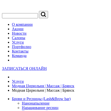
О компании
Акции
Новости
Салоны
Услуги
Портфолио
Контакты
Команда
ЗАПИСАТЬСЯ ОНЛАЙН
Услуги
Модная Цирюльня | Массаж | Брянск
Модная Цирюльня | Массаж | Брянск
Брови и Ресницы (Lash&Brow bar)
Нанонапыление
Наращивание ресниц