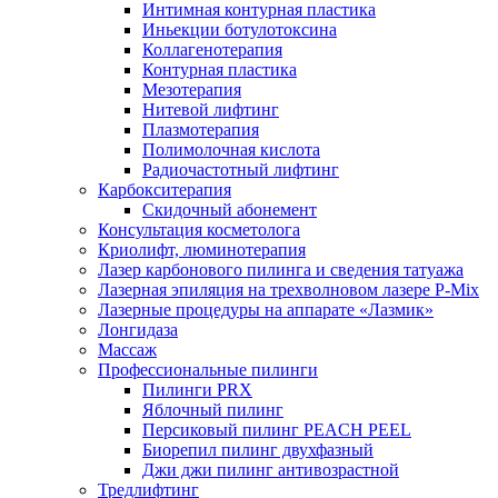
Интимная контурная пластика
Иньекции ботулотоксина
Коллагенотерапия
Контурная пластика
Мезотерапия
Нитевой лифтинг
Плазмотерапия
Полимолочная кислота
Радиочастотный лифтинг
Карбокситерапия
Скидочный абонемент
Консультация косметолога
Криолифт, люминотерапия
Лазер карбонового пилинга и сведения татуажа
Лазерная эпиляция на трехволновом лазере P-Mix
Лазерные процедуры на аппарате «Лазмик»
Лонгидаза
Массаж
Профессиональные пилинги
Пилинги PRX
Яблочный пилинг
Персиковый пилинг PEACH PEEL
Биорепил пилинг двухфазный
Джи джи пилинг антивозрастной
Тредлифтинг