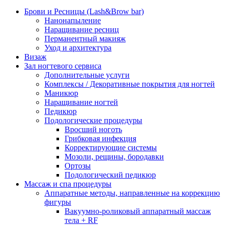
Брови и Ресницы (Lash&Brow bar)
Нанонапыление
Наращивание ресниц
Перманентный макияж
Уход и архитектура
Визаж
Зал ногтевого сервиса
Дополнительные услуги
Комплексы / Декоративные покрытия для ногтей
Маникюр
Наращивание ногтей
Педикюр
Подологические процедуры
Вросший ноготь
Грибковая инфекция
Корректирующие системы
Мозоли, рещины, бородавки
Ортозы
Подологический педикюр
Массаж и спа процедуры
Аппаратные методы, направленные на коррекцию
фигуры
Вакуумно-роликовый аппаратный массаж
тела + RF