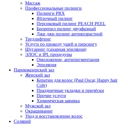
Массаж
Профессиональные пилинги
Пилинги PRX
Яблочный пилинг
Персиковый пилинг PEACH PEEL
Биорепил пилинг двухфазный
Джи джи пилинг антивозрастной
Тредлифтинг
Услуги по проколу ушей и пирсингу
Шугаринг (сахарная эпиляция)
ЭЛОС и IPL процедуры
Омоложение, антипигментация
Эпиляция
Парикмахерский зал
Женский зал
Кератин для волос (Paul Oscar, Happy hair
Cofe)
Праздничные укладки и причёски
Прочие услуги
Химимческая завивка
Мужской зал
Окрашивание
Уход и восстановление волос
Солярий