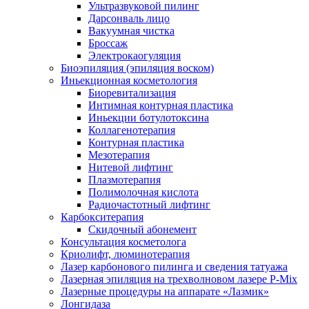
Ультразвуковой пилинг
Дарсонваль лицо
Вакуумная чистка
Броссаж
Электрокаогуляция
Биоэпиляция (эпиляция воском)
Иньекционная косметология
Биоревитализация
Интимная контурная пластика
Иньекции ботулотоксина
Коллагенотерапия
Контурная пластика
Мезотерапия
Нитевой лифтинг
Плазмотерапия
Полимолочная кислота
Радиочастотный лифтинг
Карбокситерапия
Скидочный абонемент
Консультация косметолога
Криолифт, люминотерапия
Лазер карбонового пилинга и сведения татуажа
Лазерная эпиляция на трехволновом лазере P-Mix
Лазерные процедуры на аппарате «Лазмик»
Лонгидаза