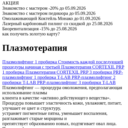
АКЦИЯ
Знакомство с мастером -20%
до 05.09.2026
Знакомство с мастером педикюра
до 05.09.2026
Омолаживающий Коктейль Монако
до 01.09.2026
Лазерный карбоновый пилинг со скидкой
до 25.08.2026
Биоревитализация -15%
до 25.08.2026
как получить золотую карту?
Плазмотерапия
Плазмолифтинг 1 пробирка
Стоимость каждой последующей
процедуры начиная с третьей
Плазмотерапия CORTEXIL PRP
1 пробирка
Плазмотерапия CORTEXIL PRP 3 пробирки
PRP-
плазмолифтинг 1 пробирка T-LAB
PRP-плазмолифтинг 2
пробирки T-LAB
PRP-плазмолифтинг 3 пробирки T-LAB
Плазмолифтинг — процедура омоложения, предполагающая
использование плазмы
клиента в качестве «активно действующего вещества».
Процедура повышает эластичность кожи, увлажняет, питает,
улучшает ее цвет и структуру,
устраняет пигментные пятна, уменьшает воспаления,
разглаживает старые морщины и
препятствует образованию новых, подтягивает овал лица.