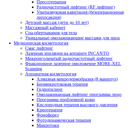
Прессотерапия
Радиочастотный лифтинг (RF лифтинг)
Ультразвуковая кавитация (безоперационная
липосакция)
Детский массаж (дети до 10 лет)
Массажный кабинет
Спа-обертывания для тела
Уникальные омолаживающие массажи для лица
Медицинская косметология
Смас лифтинг
Лазерная эпиляция на аппарате INCANTO
Микроигольчатый радиочастотный лифтинг
Фракционное лазерное омоложение MORE-XEL
Scanning
Аппаратная косметология
Алмазная микродермобразия (8 манипул)
Биомикротоковая терапия
Гидропилинг
Омолаживающая лифтинг программа лицо
Программа проблемной кожи
Кислородная терапия высокого давления
Криотерапия
Фонофорез
Фотодинамическая терапия
Микротоки