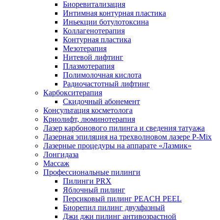
Биоревитализация
Интимная контурная пластика
Иньекции ботулотоксина
Коллагенотерапия
Контурная пластика
Мезотерапия
Нитевой лифтинг
Плазмотерапия
Полимолочная кислота
Радиочастотный лифтинг
Карбокситерапия
Скидочный абонемент
Консультация косметолога
Криолифт, люминотерапия
Лазер карбонового пилинга и сведения татуажа
Лазерная эпиляция на трехволновом лазере P-Mix
Лазерные процедуры на аппарате «Лазмик»
Лонгидаза
Массаж
Профессиональные пилинги
Пилинги PRX
Яблочный пилинг
Персиковый пилинг PEACH PEEL
Биорепил пилинг двухфазный
Джи джи пилинг антивозрастной