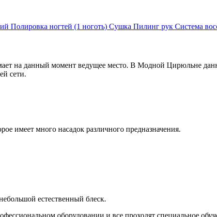
кий
Полировка ногтей (1 ноготь)
Сушка
Пилинг рук
Система вос
ает на данный момент ведущее место. В Модной Цирюльне данн
ей сети.
рое имеет много насадок различного предназначения.
небольшой естественный блеск.
офессиональном оборудовании и все проходят специальное обу