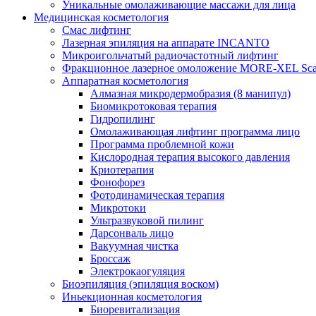
Уникальные омолаживающие массажи для лица
Медицинская косметология
Смас лифтинг
Лазерная эпиляция на аппарате INCANTO
Микроигольчатый радиочастотный лифтинг
Фракционное лазерное омоложение MORE-XEL Sca
Аппаратная косметология
Алмазная микродермобразия (8 манипул)
Биомикротоковая терапия
Гидропилинг
Омолаживающая лифтинг программа лицо
Программа проблемной кожи
Кислородная терапия высокого давления
Криотерапия
Фонофорез
Фотодинамическая терапия
Микротоки
Ультразвуковой пилинг
Дарсонваль лицо
Вакуумная чистка
Броссаж
Электрокаогуляция
Биоэпиляция (эпиляция воском)
Иньекционная косметология
Биоревитализация