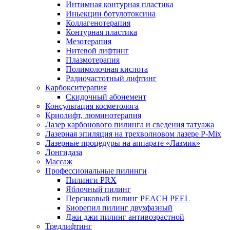
Интимная контурная пластика
Иньекции ботулотоксина
Коллагенотерапия
Контурная пластика
Мезотерапия
Нитевой лифтинг
Плазмотерапия
Полимолочная кислота
Радиочастотный лифтинг
Карбокситерапия
Скидочный абонемент
Консультация косметолога
Криолифт, люминотерапия
Лазер карбонового пилинга и сведения татуажа
Лазерная эпиляция на трехволновом лазере P-Mix
Лазерные процедуры на аппарате «Лазмик»
Лонгидаза
Массаж
Профессиональные пилинги
Пилинги PRX
Яблочный пилинг
Персиковый пилинг PEACH PEEL
Биорепил пилинг двухфазный
Джи джи пилинг антивозрастной
Тредлифтинг