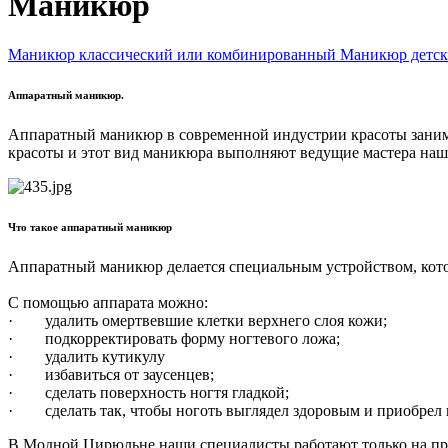
Маникюр
Маникюр классический или комбинированный
Маникюр детс
Аппаратный маникюр.
Аппаратный маникюр в современной индустрии красоты заним
красоты и этот вид маникюра выполняют ведущие мастера наш
Что такое аппаратный маникюр
Аппаратный маникюр делается специальным устройством, кото
С помощью аппарата можно:
· удалить омертвевшие клетки верхнего слоя кожи;
· подкорректировать форму ногтевого ложа;
· удалить кутикулу
· избавиться от заусенцев;
· сделать поверхность ногтя гладкой;
· сделать так, чтобы ноготь выглядел здоровым и приобрел 
В Модной Цирюльне наши специалисты работают только на пр