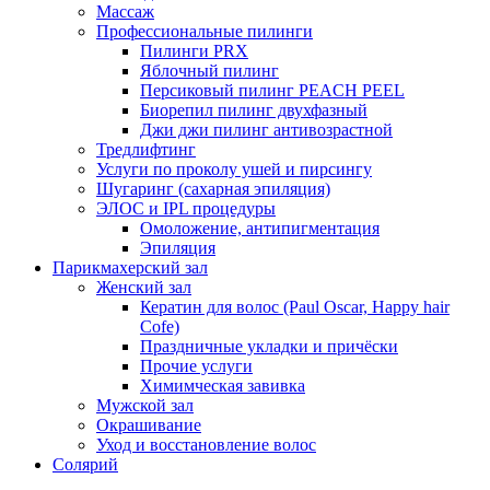
Массаж
Профессиональные пилинги
Пилинги PRX
Яблочный пилинг
Персиковый пилинг PEACH PEEL
Биорепил пилинг двухфазный
Джи джи пилинг антивозрастной
Тредлифтинг
Услуги по проколу ушей и пирсингу
Шугаринг (сахарная эпиляция)
ЭЛОС и IPL процедуры
Омоложение, антипигментация
Эпиляция
Парикмахерский зал
Женский зал
Кератин для волос (Paul Oscar, Happy hair
Cofe)
Праздничные укладки и причёски
Прочие услуги
Химимческая завивка
Мужской зал
Окрашивание
Уход и восстановление волос
Солярий