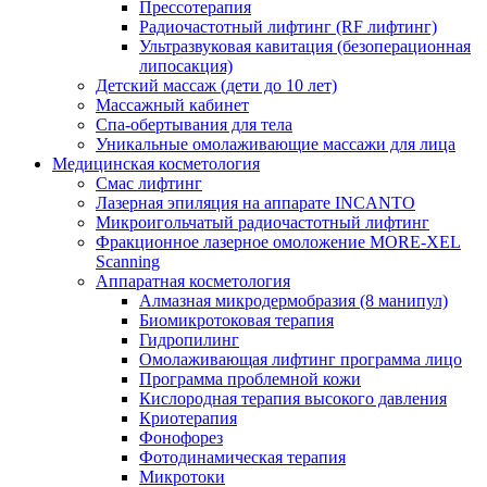
Прессотерапия
Радиочастотный лифтинг (RF лифтинг)
Ультразвуковая кавитация (безоперационная
липосакция)
Детский массаж (дети до 10 лет)
Массажный кабинет
Спа-обертывания для тела
Уникальные омолаживающие массажи для лица
Медицинская косметология
Смас лифтинг
Лазерная эпиляция на аппарате INCANTO
Микроигольчатый радиочастотный лифтинг
Фракционное лазерное омоложение MORE-XEL
Scanning
Аппаратная косметология
Алмазная микродермобразия (8 манипул)
Биомикротоковая терапия
Гидропилинг
Омолаживающая лифтинг программа лицо
Программа проблемной кожи
Кислородная терапия высокого давления
Криотерапия
Фонофорез
Фотодинамическая терапия
Микротоки