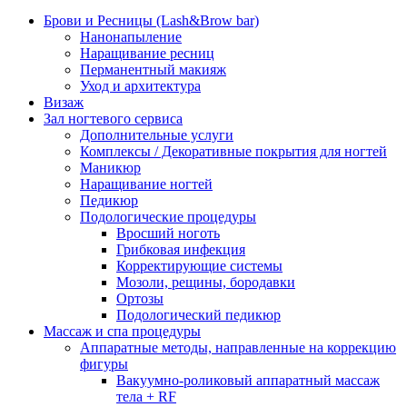
Брови и Ресницы (Lash&Brow bar)
Нанонапыление
Наращивание ресниц
Перманентный макияж
Уход и архитектура
Визаж
Зал ногтевого сервиса
Дополнительные услуги
Комплексы / Декоративные покрытия для ногтей
Маникюр
Наращивание ногтей
Педикюр
Подологические процедуры
Вросший ноготь
Грибковая инфекция
Корректирующие системы
Мозоли, рещины, бородавки
Ортозы
Подологический педикюр
Массаж и спа процедуры
Аппаратные методы, направленные на коррекцию
фигуры
Вакуумно-роликовый аппаратный массаж
тела + RF