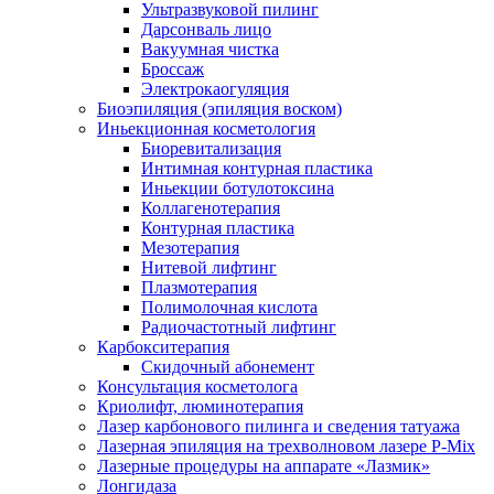
Ультразвуковой пилинг
Дарсонваль лицо
Вакуумная чистка
Броссаж
Электрокаогуляция
Биоэпиляция (эпиляция воском)
Иньекционная косметология
Биоревитализация
Интимная контурная пластика
Иньекции ботулотоксина
Коллагенотерапия
Контурная пластика
Мезотерапия
Нитевой лифтинг
Плазмотерапия
Полимолочная кислота
Радиочастотный лифтинг
Карбокситерапия
Скидочный абонемент
Консультация косметолога
Криолифт, люминотерапия
Лазер карбонового пилинга и сведения татуажа
Лазерная эпиляция на трехволновом лазере P-Mix
Лазерные процедуры на аппарате «Лазмик»
Лонгидаза