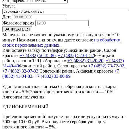
Зал
Услуга
Дата
Желаемое время
ЗАПИСАТЬСЯ
Менеджер перезвонит по указаному телефону в течение 10
минут. Нажимая на кнопку, вы даете согласие
на обработку
своих персональных данных.
Или оставте заявку по телефону:
Бежицкий район, Салон
красоты
+7 (4832) 56-35-80
,
+7 (4832) 52-01-52
Бежицкий
район, салон в ТРЦ «Аэропарк»
+7 (4832) 31-20-20
,
+7 (4832)
31-40-40
Фокинский район, Салон красоты
+7 (4832) 73-72-92
,
+7 (4832) 32-07-33
Cоветский район, Академия красоты
+7
(4832) 41-04-83
,
+7 (4832) 33-80-99
Единая дисконтная система
Серебряная дисконтная карта
клиента - 5 %
Золотая дисконтная карта клиента — 10%
Алгоритм получения
ЕДИНОВРЕМЕННЫЙ
При единовременной покупке товара или услуги на сумму от
5000 до 10 000 руб. Вы получаете серебряную карту
постоянного клиента – 5%.