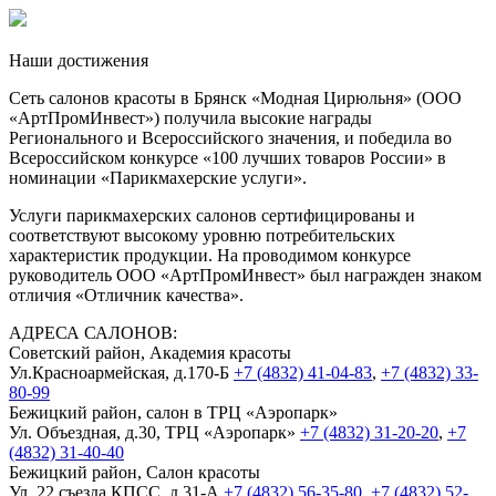
Наши
достижения
Сеть салонов красоты в Брянск «Модная Цирюльня» (ООО
«АртПромИнвест») получила высокие награды
Регионального и Всероссийского значения, и победила во
Всероссийском конкурсе «100 лучших товаров России» в
номинации «Парикмахерские услуги».
Услуги парикмахерских салонов сертифицированы и
соответствуют высокому уровню потребительских
характеристик продукции. На проводимом конкурсе
руководитель ООО «АртПромИнвест» был награжден знаком
отличия «Отличник качества».
АДРЕСА САЛОНОВ:
Советский район, Академия красоты
Ул.Красноармейская, д.170-Б
+7 (4832) 41-04-83
,
+7 (4832) 33-
80-99
Бежицкий район, салон в ТРЦ «Аэропарк»
Ул. Объездная, д.30, ТРЦ «Аэропарк»
+7 (4832) 31-20-20
,
+7
(4832) 31-40-40
Бежицкий район, Салон красоты
Ул. 22 съезда КПСС, д.31-А
+7 (4832) 56-35-80
,
+7 (4832) 52-