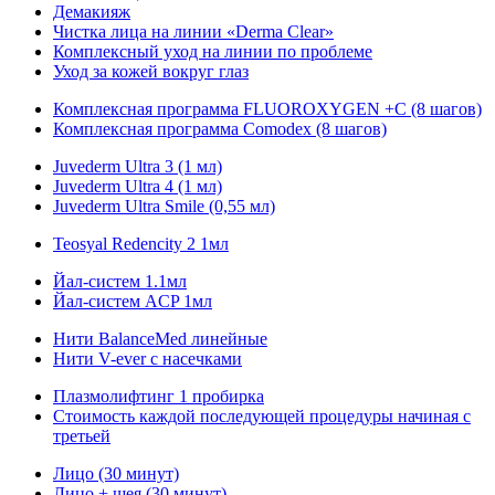
Демакияж
Чистка лица на линии «Derma Clear»
Комплексный уход на линии по проблеме
Уход за кожей вокруг глаз
Комплексная программа FLUOROXYGEN +C (8 шагов)
Комплексная программа Comodex (8 шагов)
Juvederm Ultra 3 (1 мл)
Juvederm Ultra 4 (1 мл)
Juvederm Ultra Smile (0,55 мл)
Teosyal Redencity 2 1мл
Йал-систем 1.1мл
Йал-систем АCP 1мл
Нити BalanceMed линейные
Нити V-ever с насечками
Плазмолифтинг 1 пробирка
Стоимость каждой последующей процедуры начиная с
третьей
Лицо (30 минут)
Лицо + шея (30 минут)