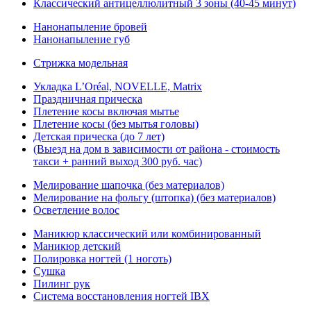
Классический антицеллюлитный 3 зоны (40-45 минут)
Нанонапыление бровей
Нанонапыление губ
Стрижка модельная
Укладка L’Oréal, NOVELLE, Matrix
Праздничная прическа
Плетение косы включая мытье
Плетение косы (без мытья головы)
Детская прическа (до 7 лет)
(Выезд на дом в зависимости от района - стоимость
такси + ранний выход 300 руб. час)
Мелирование шапочка (без материалов)
Мелирование на фольгу (штопка) (без материалов)
Осветление волос
Маникюр классический или комбинированный
Маникюр детский
Полировка ногтей (1 ноготь)
Сушка
Пилинг рук
Система восстановления ногтей IBX