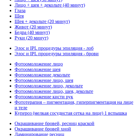
Лицо + шея + декольте (40 минут)
Глаза
Шея
Шея + декольте (20 минут)
Живот (20 минут)
Бедра (40 минут)
Руки (20 минут)
Элос и IPL процедуры эпиляция - лоб
Элос и IPL процедуры эпиляция - брови
Фотоомоложение лицо
Фотоомоложение шея
Фотоомоложение декольте
Фотоомоложение лицо, шея
Фотоомоложение лицо, декольте
Фотоомоложение лицо, шея, декольте
Фотоомоложение кисти рук
Фототерапия – пигментация, гиперпигментация на лице
и теле
Купероз (мелкая сосудистая сетка на лице) 1 вспышка
Окрашивание бровей, ресниц краской
Окрашивание бровей хной
Ламинирование ресниц