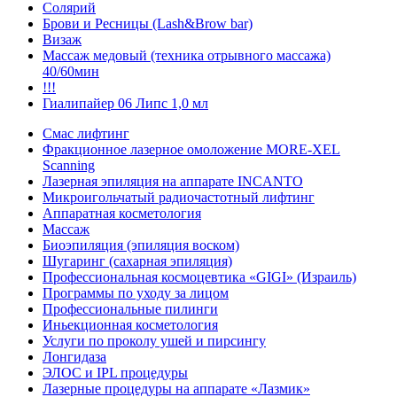
Солярий
Брови и Ресницы (Lash&Brow bar)
Визаж
Массаж медовый (техника отрывного массажа)
40/60мин
!!!
Гиалипайер 06 Липс 1,0 мл
Смас лифтинг
Фракционное лазерное омоложение MORE-XEL
Scanning
Лазерная эпиляция на аппарате INCANTO
Микроигольчатый радиочастотный лифтинг
Аппаратная косметология
Массаж
Биоэпиляция (эпиляция воском)
Шугаринг (сахарная эпиляция)
Профессиональная космоцевтика «GIGI» (Израиль)
Программы по уходу за лицом
Профессиональные пилинги
Иньекционная косметология
Услуги по проколу ушей и пирсингу
Лонгидаза
ЭЛОС и IPL процедуры
Лазерные процедуры на аппарате «Лазмик»