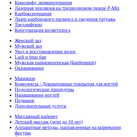
Криолифт, люминотерапия
Лазерная эпиляция на трехволновом лазере P-Mix
Карбокситерапия
Лазер карбонового пилинга и сведения татуажа
Тредлифтинг
Консультация косметолога
Женский зал
Мужской зал
Уход и восстановление волос
Lash и brau бар
Мужская парикмахерская (Барбершоп)
Окрашивание
Маникюр
Комплексы / Декоративные покрытия для ногтей
Подологические процедуры
Наращивание ногтей
Педикюр
Дополнительные услуги
Массажный кабинет
Детский массаж (дети до 10 лет)
Аппаратные методы, направленные на коррекцию
фигуры