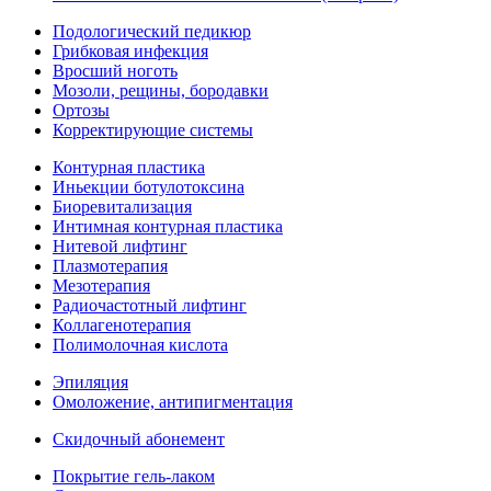
Подологический педикюр
Грибковая инфекция
Вросший ноготь
Мозоли, рещины, бородавки
Ортозы
Корректирующие системы
Контурная пластика
Иньекции ботулотоксина
Биоревитализация
Интимная контурная пластика
Нитевой лифтинг
Плазмотерапия
Мезотерапия
Радиочастотный лифтинг
Коллагенотерапия
Полимолочная кислота
Эпиляция
Омоложение, антипигментация
Скидочный абонемент
Покрытие гель-лаком