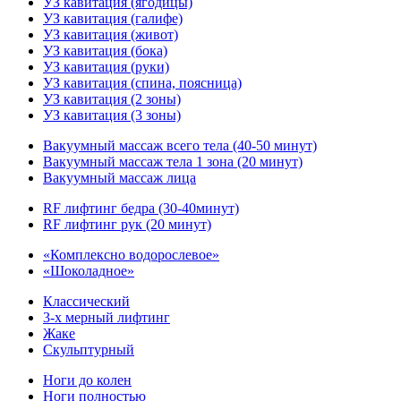
УЗ кавитация (ягодицы)
УЗ кавитация (галифе)
УЗ кавитация (живот)
УЗ кавитация (бока)
УЗ кавитация (руки)
УЗ кавитация (спина, поясница)
УЗ кавитация (2 зоны)
УЗ кавитация (3 зоны)
Вакуумный массаж всего тела (40-50 минут)
Вакуумный массаж тела 1 зона (20 минут)
Вакуумный массаж лица
RF лифтинг бедра (30-40минут)
RF лифтинг рук (20 минут)
«Комплексно водорослевое»
«Шоколадное»
Классический
3-х мерный лифтинг
Жаке
Скульптурный
Ноги до колен
Ноги полностью