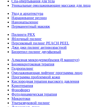
Спа-обертывания для тела
Уникальные омолаживающие массажи для лица
Уход и архитектура
Наращивание ресниц
Нанонапыление
Перманентный макияж
Пилинги PRX
Яблочный пилинг
Персиковый пилинг PEACH PEEL
Джи джи пилинг антивозрастной
Биорепил пилинг двухфазный
Алмазная микродермобразия (8 манипул)
Биомикротоковая терапия
Гидропилинг
Омолаживающая лифтинг программа лицо
Программа проблемной кожи
Кислородная терапия высокого давления
Криотерапия
Фонофорез
Фотодинамическая терапия
Микротоки
Ультразвуковой пилинг