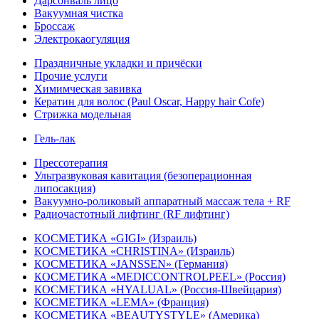
Дарсонваль лицо
Вакуумная чистка
Броссаж
Электрокаогуляция
Праздничные укладки и причёски
Прочие услуги
Химимческая завивка
Кератин для волос (Paul Oscar, Happy hair Cofe)
Стрижка модельная
Гель-лак
Прессотерапия
Ультразвуковая кавитация (безоперационная
липосакция)
Вакуумно-роликовый аппаратный массаж тела + RF
Радиочастотный лифтинг (RF лифтинг)
КОСМЕТИКА «GIGI» (Израиль)
КОСМЕТИКА «CHRISTINA» (Израиль)
КОСМЕТИКА «JANSSEN» (Германия)
КОСМЕТИКА «MEDICCONTROLPEEL» (Россия)
КОСМЕТИКА «HYALUAL» (Россия-Швейцария)
КОСМЕТИКА «LEMA» (Франция)
КОСМЕТИКА «BEAUTYSTYLE» (Америка)