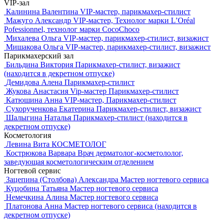
VIP-зал
Калинина Валентина
VIP-мастер, парикмахер-стилист
Мажуго Александр
VIP-мастер, Технолог марки L’Oréal
Pofessionnel, технолог марки CocoСhoco
Михалева Ольга
VIP-мастер, парикмахер-стилист, визажист
Мишакова Ольга
VIP-мастер, парикмахер-стилист, визажист
Парикмахерский зал
Бильдина Виктория
Парикмахер-стилист, визажист
(находится в декретном отпуске)
Демидова Алена
Парикмахер-стилист
Жукова Анастасия
Vip-мастер Парикмахер-стилист
Катюшина Анна
VIP-мастер, Парикмахер-стилист
Сухорученкова Екатерина
Парикмахер-стилист, визажист
Шалыгина Наталья
Парикмахер-стилист (находится в
декретном отпуске)
Косметология
Левина Вита
КОСМЕТОЛОГ
Кострюкова Варвара
Врач дерматолог-косметололог,
заведующая косметологическим отделением
Ногтевой сервис
Зацепина (Столбова) Александра
Мастер ногтевого сервиса
Куцобина Татьяна
Мастер ногтевого сервиса
Немечкина Алина
Мастер ногтевого сервиса
Платонова Анна
Мастер ногтевого сервиса (находится в
декретном отпуске)