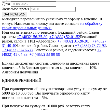
Дата
Желаемое время
ЗАПИСАТЬСЯ
Менеджер перезвонит по указаному телефону в течение 10
минут. Нажимая на кнопку, вы даете согласие
на обработку
своих персональных данных.
Или оставте заявку по телефону:
Бежицкий район, Салон
красоты
+7 (4832) 56-35-80
,
+7 (4832) 52-01-52
Бежицкий
район, салон в ТРЦ «Аэропарк»
+7 (4832) 31-20-20
,
+7 (4832)
31-40-40
Фокинский район, Салон красоты
+7 (4832) 73-72-92
,
+7 (4832) 32-07-33
Cоветский район, Академия красоты
+7
(4832) 41-04-83
,
+7 (4832) 33-80-99
Единая дисконтная система
Серебряная дисконтная карта
клиента - 5 %
Золотая дисконтная карта клиента — 10%
Алгоритм получения
ЕДИНОВРЕМЕННЫЙ
При единовременной покупке товара или услуги на сумму от
5000 до 10 000 руб. Вы получаете серебряную карту
постоянного клиента – 5%.
При покупке на сумму от 10 000 руб. золотую карту