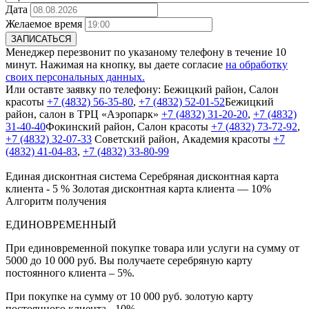
Дата
Желаемое время
ЗАПИСАТЬСЯ
Менеджер перезвонит по указаному телефону в течение 10
минут. Нажимая на кнопку, вы даете согласие
на обработку
своих персональных данных.
Или оставте заявку по телефону:
Бежицкий район, Салон
красоты
+7 (4832) 56-35-80
,
+7 (4832) 52-01-52
Бежицкий
район, салон в ТРЦ «Аэропарк»
+7 (4832) 31-20-20
,
+7 (4832)
31-40-40
Фокинский район, Салон красоты
+7 (4832) 73-72-92
,
+7 (4832) 32-07-33
Cоветский район, Академия красоты
+7
(4832) 41-04-83
,
+7 (4832) 33-80-99
Единая дисконтная система
Серебряная дисконтная карта
клиента - 5 %
Золотая дисконтная карта клиента — 10%
Алгоритм получения
ЕДИНОВРЕМЕННЫЙ
При единовременной покупке товара или услуги на сумму от
5000 до 10 000 руб. Вы получаете серебряную карту
постоянного клиента – 5%.
При покупке на сумму от 10 000 руб. золотую карту
постоянного клиента - 10%