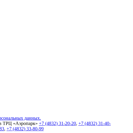
ерсональных данных.
 в ТРЦ «Аэропарк»
+7 (4832) 31-20-20
,
+7 (4832) 31-40-
-83
,
+7 (4832) 33-80-99