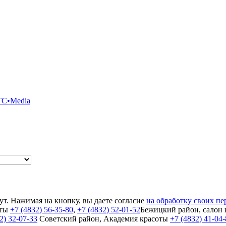
TC•Media
т. Нажимая на кнопку, вы даете согласие
на обработку своих п
оты
+7 (4832) 56-35-80
,
+7 (4832) 52-01-52
Бежицкий район, салон
2) 32-07-33
Cоветский район, Академия красоты
+7 (4832) 41-04