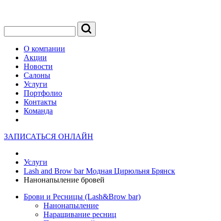
О компании
Акции
Новости
Салоны
Услуги
Портфолио
Контакты
Команда
ЗАПИСАТЬСЯ ОНЛАЙН
Услуги
Lash and Brow bar Модная Цирюльня Брянск
Нанонапыление бровей
Брови и Ресницы (Lash&Brow bar)
Нанонапыление
Наращивание ресниц