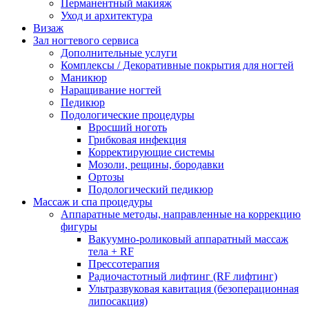
Перманентный макияж
Уход и архитектура
Визаж
Зал ногтевого сервиса
Дополнительные услуги
Комплексы / Декоративные покрытия для ногтей
Маникюр
Наращивание ногтей
Педикюр
Подологические процедуры
Вросший ноготь
Грибковая инфекция
Корректирующие системы
Мозоли, рещины, бородавки
Ортозы
Подологический педикюр
Массаж и спа процедуры
Аппаратные методы, направленные на коррекцию
фигуры
Вакуумно-роликовый аппаратный массаж
тела + RF
Прессотерапия
Радиочастотный лифтинг (RF лифтинг)
Ультразвуковая кавитация (безоперационная
липосакция)