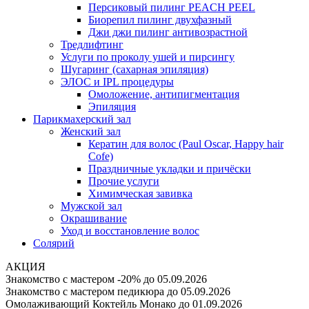
Персиковый пилинг PEACH PEEL
Биорепил пилинг двухфазный
Джи джи пилинг антивозрастной
Тредлифтинг
Услуги по проколу ушей и пирсингу
Шугаринг (сахарная эпиляция)
ЭЛОС и IPL процедуры
Омоложение, антипигментация
Эпиляция
Парикмахерский зал
Женский зал
Кератин для волос (Paul Oscar, Happy hair
Cofe)
Праздничные укладки и причёски
Прочие услуги
Химимческая завивка
Мужской зал
Окрашивание
Уход и восстановление волос
Солярий
АКЦИЯ
Знакомство с мастером -20%
до 05.09.2026
Знакомство с мастером педикюра
до 05.09.2026
Омолаживающий Коктейль Монако
до 01.09.2026