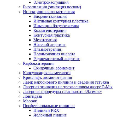
Электрокаогуляция
Биоэпиляция (эпиляция воском)
Иньекционная косметология
Биоревитализация
Интимная контурная пластика
Иньекции ботулотоксина
Коллагенотерапия
Контурная пластика
Мезотерапия
Нитевой лифтинг
Плазмотерапия
Полимолочная кислота
Радиочастотный лифтинг
Карбокситерапия
Скидочный абонемент
Консультация косметолога
Криолифт, люминотерапия
Лазер карбонового пилинга и сведения татуажа
Лазерная эпиляция на трехволновом лазере P-Mix
Лазерные процедуры на аппарате «Лазмик»
Лонгидаза
Массаж
Профессиональные пилинги
Пилинги PRX
Яблочный пилинг