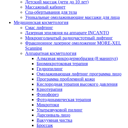
Детский массаж (дети до 10 лет)
Массажный кабинет
Спа-обертывания для тела
Уникальные омолаживающие массажи для лица
Медицинская косметология
Смас лифтинг
Лазерная эпиляция на аппарате INCANTO
Микроигольчатый радиочастотный лифтинг
Фракционное лазерное омоложение MORE-XEL
Scanning
Аппаратная косметология
Алмазная микродермобразия (8 манипул)
Биомикротоковая терапия
Гидропилинг
Омолаживающая лифтинг программа лицо
Программа проблемной кожи
Кислородная терапия высокого давления
Криотерапия
Фонофорез
Фотодинамическая терапия
Микротоки
Ультразвуковой пилинг
Дарсонваль лицо
Вакуумная чистка
Броссаж