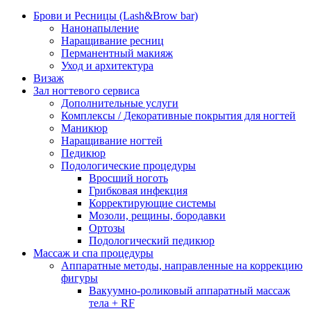
Брови и Ресницы (Lash&Brow bar)
Нанонапыление
Наращивание ресниц
Перманентный макияж
Уход и архитектура
Визаж
Зал ногтевого сервиса
Дополнительные услуги
Комплексы / Декоративные покрытия для ногтей
Маникюр
Наращивание ногтей
Педикюр
Подологические процедуры
Вросший ноготь
Грибковая инфекция
Корректирующие системы
Мозоли, рещины, бородавки
Ортозы
Подологический педикюр
Массаж и спа процедуры
Аппаратные методы, направленные на коррекцию
фигуры
Вакуумно-роликовый аппаратный массаж
тела + RF