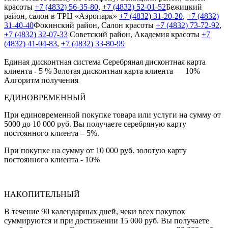
красоты
+7 (4832) 56-35-80
,
+7 (4832) 52-01-52
Бежицкий
район, салон в ТРЦ «Аэропарк»
+7 (4832) 31-20-20
,
+7 (4832)
31-40-40
Фокинский район, Салон красоты
+7 (4832) 73-72-92
,
+7 (4832) 32-07-33
Cоветский район, Академия красоты
+7
(4832) 41-04-83
,
+7 (4832) 33-80-99
Единая дисконтная система
Серебряная дисконтная карта
клиента - 5 %
Золотая дисконтная карта клиента — 10%
Алгоритм получения
ЕДИНОВРЕМЕННЫЙ
При единовременной покупке товара или услуги на сумму от
5000 до 10 000 руб. Вы получаете серебряную карту
постоянного клиента – 5%.
При покупке на сумму от 10 000 руб. золотую карту
постоянного клиента - 10%
НАКОПИТЕЛЬНЫЙ
В течение 90 календарных дней, чеки всех покупок
суммируются и при достижении 15 000 руб. Вы получаете