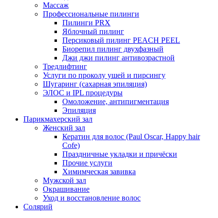
Массаж
Профессиональные пилинги
Пилинги PRX
Яблочный пилинг
Персиковый пилинг PEACH PEEL
Биорепил пилинг двухфазный
Джи джи пилинг антивозрастной
Тредлифтинг
Услуги по проколу ушей и пирсингу
Шугаринг (сахарная эпиляция)
ЭЛОС и IPL процедуры
Омоложение, антипигментация
Эпиляция
Парикмахерский зал
Женский зал
Кератин для волос (Paul Oscar, Happy hair
Cofe)
Праздничные укладки и причёски
Прочие услуги
Химимческая завивка
Мужской зал
Окрашивание
Уход и восстановление волос
Солярий