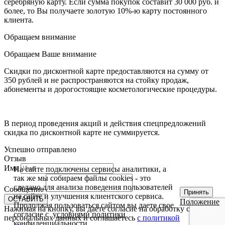
серебряную карту. Если сумма покупок составит 30 000 руб. и
более, то Вы получаете золотую 10%-ю карту постоянного
клиента.
Обращаем внимание
Обращаем Ваше внимание
Скидки по дисконтной карте предоставляются на сумму от
350 рублей и не распространяются на стойку продаж,
абонементы и дорогостоящие косметологические процедуры.
В период проведения акций и действия спецпредложений
скидка по дисконтной карте не суммируется.
Успешно отправлено
Отзыв
Имя
На сайте подключены сервисы аналитики, а
так же мы собираем файлы cookies - это
сделано для анализа поведения пользователей
Сообщение
Принять
на сайте и улучшения клиентского сервиса.
ОСТАВИТЬ
Положение
Продолжая пользоваться сайтом вы даете свое
Нажимая на кнопку, вы даете согласие на обработку своих
согласие с
условиями политики
персональных данных и соглашаетесь
с политикой
конфиденциальности
.