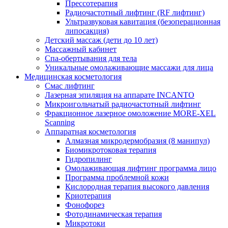
Прессотерапия
Радиочастотный лифтинг (RF лифтинг)
Ультразвуковая кавитация (безоперационная
липосакция)
Детский массаж (дети до 10 лет)
Массажный кабинет
Спа-обертывания для тела
Уникальные омолаживающие массажи для лица
Медицинская косметология
Смас лифтинг
Лазерная эпиляция на аппарате INCANTO
Микроигольчатый радиочастотный лифтинг
Фракционное лазерное омоложение MORE-XEL
Scanning
Аппаратная косметология
Алмазная микродермобразия (8 манипул)
Биомикротоковая терапия
Гидропилинг
Омолаживающая лифтинг программа лицо
Программа проблемной кожи
Кислородная терапия высокого давления
Криотерапия
Фонофорез
Фотодинамическая терапия
Микротоки