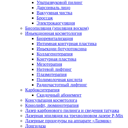
Ультразвуковой пилинг
Дарсонваль лицо
Вакуумная чистка
Броссаж
Электрокаогуляция
Биоэпиляция (эпиляция воском)
Иньекционная косметология
Биоревитализация
Интимная контурная пластика
Иньекции ботулотоксина
Коллагенотерапия
Контурная пластика
Мезотерапия
Нитевой лифтинг
Плазмотерапия
Полимолочная кислота
Радиочастотный лифтинг
Карбокситерапия
Скидочный абонемент
Консультация косметолога
Криолифт, люминотерапия
Лазер карбонового пилинга и сведения татуажа
Лазерная эпиляция на трехволновом лазере P-Mix
Лазерные процедуры на аппарате «Лазмик»
Лонгидаза