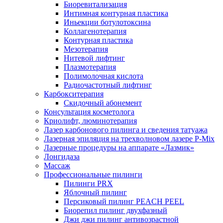
Биоревитализация
Интимная контурная пластика
Иньекции ботулотоксина
Коллагенотерапия
Контурная пластика
Мезотерапия
Нитевой лифтинг
Плазмотерапия
Полимолочная кислота
Радиочастотный лифтинг
Карбокситерапия
Скидочный абонемент
Консультация косметолога
Криолифт, люминотерапия
Лазер карбонового пилинга и сведения татуажа
Лазерная эпиляция на трехволновом лазере P-Mix
Лазерные процедуры на аппарате «Лазмик»
Лонгидаза
Массаж
Профессиональные пилинги
Пилинги PRX
Яблочный пилинг
Персиковый пилинг PEACH PEEL
Биорепил пилинг двухфазный
Джи джи пилинг антивозрастной