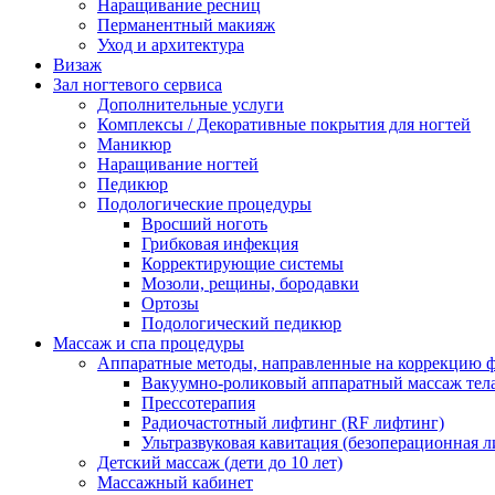
Наращивание ресниц
Перманентный макияж
Уход и архитектура
Визаж
Зал ногтевого сервиса
Дополнительные услуги
Комплексы / Декоративные покрытия для ногтей
Маникюр
Наращивание ногтей
Педикюр
Подологические процедуры
Вросший ноготь
Грибковая инфекция
Корректирующие системы
Мозоли, рещины, бородавки
Ортозы
Подологический педикюр
Массаж и спа процедуры
Аппаратные методы, направленные на коррекцию 
Вакуумно-роликовый аппаратный массаж тел
Прессотерапия
Радиочастотный лифтинг (RF лифтинг)
Ультразвуковая кавитация (безоперационная 
Детский массаж (дети до 10 лет)
Массажный кабинет