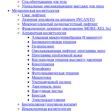
Спа-обертывания для тела
Уникальные омолаживающие массажи для лица
Медицинская косметология
Смас лифтинг
Лазерная эпиляция на аппарате INCANTO
Микроигольчатый радиочастотный лифтинг
Фракционное лазерное омоложение MORE-XEL Sca
Аппаратная косметология
Алмазная микродермобразия (8 манипул)
Биомикротоковая терапия
Гидропилинг
Омолаживающая лифтинг программа лицо
Программа проблемной кожи
Кислородная терапия высокого давления
Криотерапия
Фонофорез
Фотодинамическая терапия
Микротоки
Ультразвуковой пилинг
Дарсонваль лицо
Вакуумная чистка
Броссаж
Электрокаогуляция
Биоэпиляция (эпиляция воском)
Иньекционная косметология