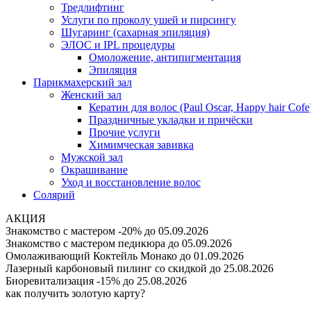
Тредлифтинг
Услуги по проколу ушей и пирсингу
Шугаринг (сахарная эпиляция)
ЭЛОС и IPL процедуры
Омоложение, антипигментация
Эпиляция
Парикмахерский зал
Женский зал
Кератин для волос (Paul Oscar, Happy hair Cofe
Праздничные укладки и причёски
Прочие услуги
Химимческая завивка
Мужской зал
Окрашивание
Уход и восстановление волос
Солярий
АКЦИЯ
Знакомство с мастером -20%
до 05.09.2026
Знакомство с мастером педикюра
до 05.09.2026
Омолаживающий Коктейль Монако
до 01.09.2026
Лазерный карбоновый пилинг со скидкой
до 25.08.2026
Биоревитализация -15%
до 25.08.2026
как получить золотую карту?