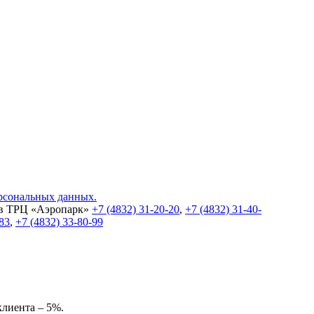
ерсональных данных.
 в ТРЦ «Аэропарк»
+7 (4832) 31-20-20
,
+7 (4832) 31-40-
-83
,
+7 (4832) 33-80-99
клиента – 5%.