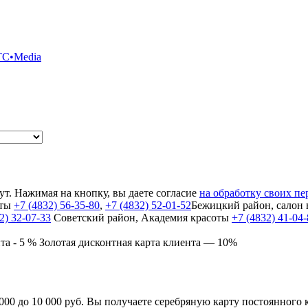
TC•Media
т. Нажимая на кнопку, вы даете согласие
на обработку своих п
оты
+7 (4832) 56-35-80
,
+7 (4832) 52-01-52
Бежицкий район, салон
2) 32-07-33
Cоветский район, Академия красоты
+7 (4832) 41-04
та - 5 %
Золотая дисконтная карта клиента — 10%
00 до 10 000 руб. Вы получаете серебряную карту постоянного 