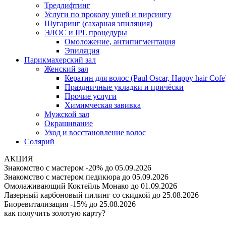
Тредлифтинг
Услуги по проколу ушей и пирсингу
Шугаринг (сахарная эпиляция)
ЭЛОС и IPL процедуры
Омоложение, антипигментация
Эпиляция
Парикмахерский зал
Женский зал
Кератин для волос (Paul Oscar, Happy hair Cofe
Праздничные укладки и причёски
Прочие услуги
Химимческая завивка
Мужской зал
Окрашивание
Уход и восстановление волос
Солярий
АКЦИЯ
Знакомство с мастером -20%
до 05.09.2026
Знакомство с мастером педикюра
до 05.09.2026
Омолаживающий Коктейль Монако
до 01.09.2026
Лазерный карбоновый пилинг со скидкой
до 25.08.2026
Биоревитализация -15%
до 25.08.2026
как получить золотую карту?