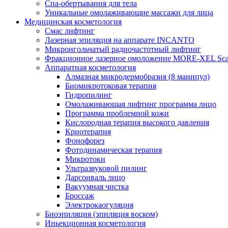
Спа-обертывания для тела
Уникальные омолаживающие массажи для лица
Медицинская косметология
Смас лифтинг
Лазерная эпиляция на аппарате INCANTO
Микроигольчатый радиочастотный лифтинг
Фракционное лазерное омоложение MORE-XEL Sca
Аппаратная косметология
Алмазная микродермобразия (8 манипул)
Биомикротоковая терапия
Гидропилинг
Омолаживающая лифтинг программа лицо
Программа проблемной кожи
Кислородная терапия высокого давления
Криотерапия
Фонофорез
Фотодинамическая терапия
Микротоки
Ультразвуковой пилинг
Дарсонваль лицо
Вакуумная чистка
Броссаж
Электрокаогуляция
Биоэпиляция (эпиляция воском)
Иньекционная косметология