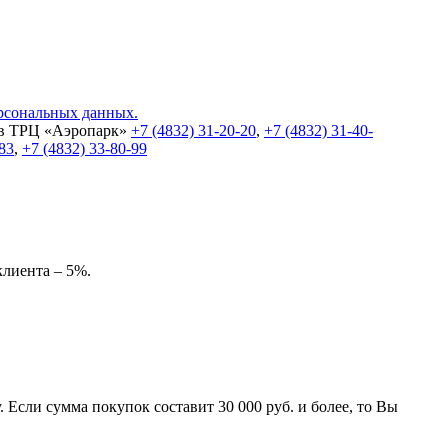
ерсональных данных.
 в ТРЦ «Аэропарк»
+7 (4832) 31-20-20
,
+7 (4832) 31-40-
-83
,
+7 (4832) 33-80-99
клиента – 5%.
 Если сумма покупок составит 30 000 руб. и более, то Вы