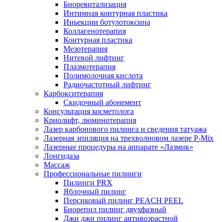
Биоревитализация
Интимная контурная пластика
Иньекции ботулотоксина
Коллагенотерапия
Контурная пластика
Мезотерапия
Нитевой лифтинг
Плазмотерапия
Полимолочная кислота
Радиочастотный лифтинг
Карбокситерапия
Скидочный абонемент
Консультация косметолога
Криолифт, люминотерапия
Лазер карбонового пилинга и сведения татуажа
Лазерная эпиляция на трехволновом лазере P-Mix
Лазерные процедуры на аппарате «Лазмик»
Лонгидаза
Массаж
Профессиональные пилинги
Пилинги PRX
Яблочный пилинг
Персиковый пилинг PEACH PEEL
Биорепил пилинг двухфазный
Джи джи пилинг антивозрастной