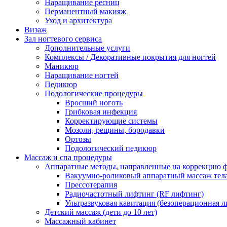
Наращивание ресниц
Перманентный макияж
Уход и архитектура
Визаж
Зал ногтевого сервиса
Дополнительные услуги
Комплексы / Декоративные покрытия для ногтей
Маникюр
Наращивание ногтей
Педикюр
Подологические процедуры
Вросший ноготь
Грибковая инфекция
Корректирующие системы
Мозоли, рещины, бородавки
Ортозы
Подологический педикюр
Массаж и спа процедуры
Аппаратные методы, направленные на коррекцию 
Вакуумно-роликовый аппаратный массаж тел
Прессотерапия
Радиочастотный лифтинг (RF лифтинг)
Ультразвуковая кавитация (безоперационная 
Детский массаж (дети до 10 лет)
Массажный кабинет