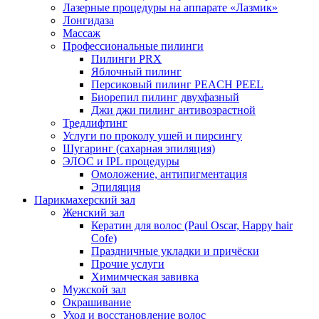
Лазерные процедуры на аппарате «Лазмик»
Лонгидаза
Массаж
Профессиональные пилинги
Пилинги PRX
Яблочный пилинг
Персиковый пилинг PEACH PEEL
Биорепил пилинг двухфазный
Джи джи пилинг антивозрастной
Тредлифтинг
Услуги по проколу ушей и пирсингу
Шугаринг (сахарная эпиляция)
ЭЛОС и IPL процедуры
Омоложение, антипигментация
Эпиляция
Парикмахерский зал
Женский зал
Кератин для волос (Paul Oscar, Happy hair
Cofe)
Праздничные укладки и причёски
Прочие услуги
Химимческая завивка
Мужской зал
Окрашивание
Уход и восстановление волос