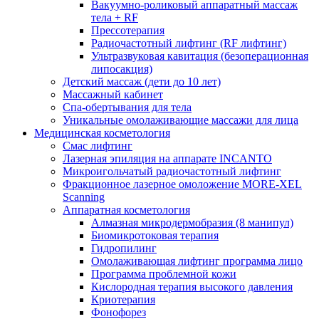
Вакуумно-роликовый аппаратный массаж
тела + RF
Прессотерапия
Радиочастотный лифтинг (RF лифтинг)
Ультразвуковая кавитация (безоперационная
липосакция)
Детский массаж (дети до 10 лет)
Массажный кабинет
Спа-обертывания для тела
Уникальные омолаживающие массажи для лица
Медицинская косметология
Смас лифтинг
Лазерная эпиляция на аппарате INCANTO
Микроигольчатый радиочастотный лифтинг
Фракционное лазерное омоложение MORE-XEL
Scanning
Аппаратная косметология
Алмазная микродермобразия (8 манипул)
Биомикротоковая терапия
Гидропилинг
Омолаживающая лифтинг программа лицо
Программа проблемной кожи
Кислородная терапия высокого давления
Криотерапия
Фонофорез