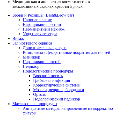
Медицинская и аппаратная косметологии в
эксклюзивных салонах красоты Брянск.
Брови и Ресницы (Lash&Brow bar)
Нанонапыление
Наращивание ресниц
Перманентный макияж
Уход и архитектура
Визаж
Зал ногтевого сервиса
Дополнительные услуги
Комплексы / Декоративные покрытия для ногтей
Маникюр
Наращивание ногтей
Педикюр
Подологические процедуры
Вросший ноготь
Грибковая инфекция
Корректирующие системы
Мозоли, рещины, бородавки
Ортозы
Подологический педикюр
Массаж и спа процедуры
Аппаратные методы, направленные на коррекцию
фигуры