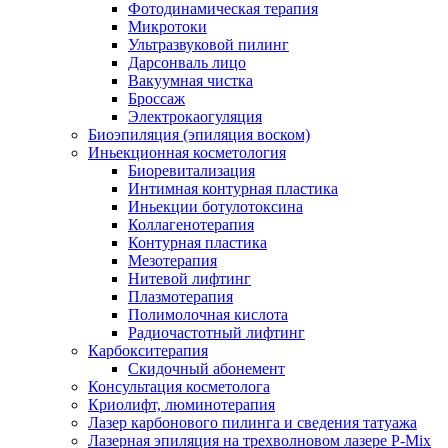
Фотодинамическая терапия
Микротоки
Ультразвуковой пилинг
Дарсонваль лицо
Вакуумная чистка
Броссаж
Электрокаогуляция
Биоэпиляция (эпиляция воском)
Иньекционная косметология
Биоревитализация
Интимная контурная пластика
Иньекции ботулотоксина
Коллагенотерапия
Контурная пластика
Мезотерапия
Нитевой лифтинг
Плазмотерапия
Полимолочная кислота
Радиочастотный лифтинг
Карбокситерапия
Скидочный абонемент
Консультация косметолога
Криолифт, люминотерапия
Лазер карбонового пилинга и сведения татуажа
Лазерная эпиляция на трехволновом лазере P-Mix