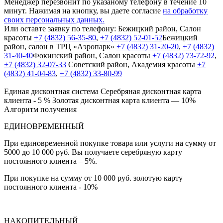
Менеджер перезвонит по указаному телефону в течение 10
минут. Нажимая на кнопку, вы даете согласие
на обработку
своих персональных данных.
Или оставте заявку по телефону:
Бежицкий район, Салон
красоты
+7 (4832) 56-35-80
,
+7 (4832) 52-01-52
Бежицкий
район, салон в ТРЦ «Аэропарк»
+7 (4832) 31-20-20
,
+7 (4832)
31-40-40
Фокинский район, Салон красоты
+7 (4832) 73-72-92
,
+7 (4832) 32-07-33
Cоветский район, Академия красоты
+7
(4832) 41-04-83
,
+7 (4832) 33-80-99
Единая дисконтная система
Серебряная дисконтная карта
клиента - 5 %
Золотая дисконтная карта клиента — 10%
Алгоритм получения
ЕДИНОВРЕМЕННЫЙ
При единовременной покупке товара или услуги на сумму от
5000 до 10 000 руб. Вы получаете серебряную карту
постоянного клиента – 5%.
При покупке на сумму от 10 000 руб. золотую карту
постоянного клиента - 10%
НАКОПИТЕЛЬНЫЙ